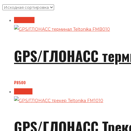
Подробнее
GPS/ГЛОНАСС терми
₽
8500
В корзину
GPS/ГЛОНАСС Треке