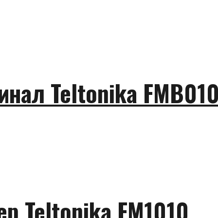
нал Teltonika FMB010
р Teltonika FM1010