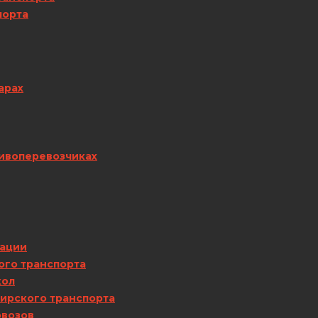
порта
арах
ливоперевозчиках
сации
ого транспорта
кол
ирского транспорта
овозов