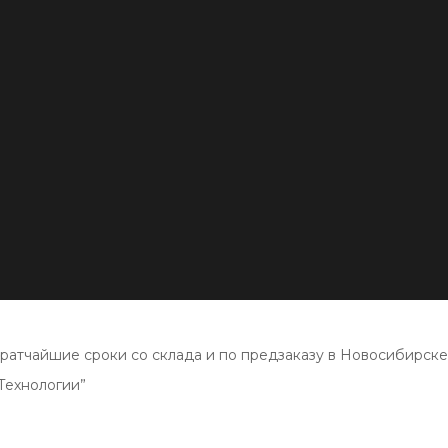
ратчайшие сроки со склада и по предзаказу в Новосибирск
Технологии”