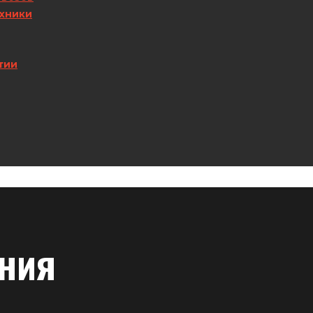
хники
тии
ания