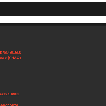
арде (ЯНАО)
арде (ЯНАО)
озтехники
ранспорта