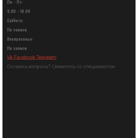
Пн - Пт:
9.00 - 18.00
Суббота:
По записи
Воскресенье:
По записи
Vk
Facebook
Telegram
Остались вопросы? Свяжитесь со специалистом
Обратный звонок
Тахографы
Мониторинг транспорта
Контроль топлива
Видеосистемы
Блог
О нас