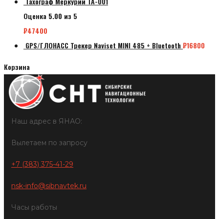
Тахограф Меркурий ТА-001
Оценка
5.00
из 5
₽
47400
GPS/ГЛОНАСС Трекер Naviset MINI 485 + Bluetooth
₽
16800
Корзина
Наш адрес в ЯНАО:
Вылетаем по запросу
+7 (383) 375-41-29
nsk-info@sibnavtek.ru
Часы работы