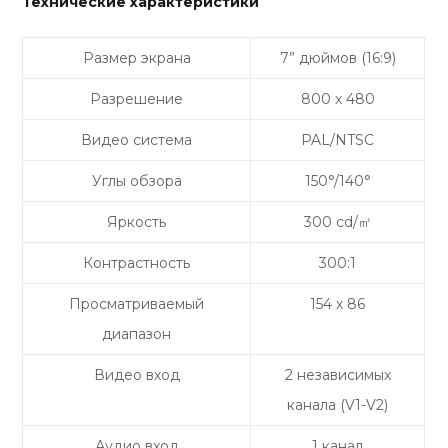
Технические характеристики
Размер экрана
7” дюймов (16:9)
Разрешение
800 х 480
Видео система
PAL/NTSC
Углы обзора
150°/140°
Яркость
300 cd/㎡
Контрастность
300:1
Просматриваемый
154 х 86
диапазон
Видео вход
2 независимых
канала (V1-V2)
Аудио вход
1 канал