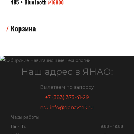
485 + Bluetooth
₽
16800
Корзина
Наш адрес в ЯНАО:
Вылетаем по запросу
+7 (383) 375-41-29
nsk-info@sibnavtek.ru
Часы работы
Пн - Пт:
9.00 - 18.00