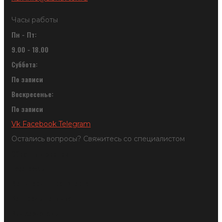
Часы работы
Пн - Пт:
9.00 - 18.00
Суббота:
По записи
Воскресенье:
По записи
Vk
Facebook
Telegram
Остались вопросы? Свяжитесь со специалистом
Обратный звонок
Тахографы
Мониторинг транспорта
Контроль топлива
Видеосистемы