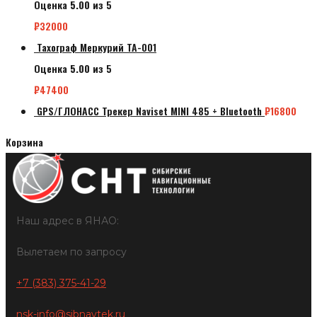
Оценка
5.00
из 5
₽
32000
Тахограф Меркурий ТА-001
Оценка
5.00
из 5
₽
47400
GPS/ГЛОНАСС Трекер Naviset MINI 485 + Bluetooth
₽
16800
Корзина
Наш адрес в ЯНАО:
Вылетаем по запросу
+7 (383) 375-41-29
nsk-info@sibnavtek.ru