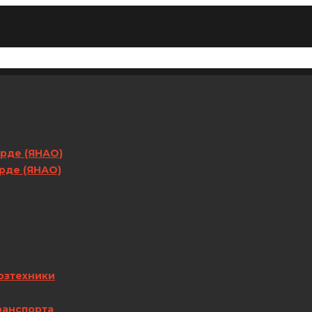
арде (ЯНАО)
арде (ЯНАО)
озтехники
ранспорта