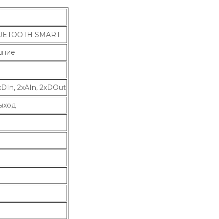
UETOOTH SMART
шние
xDIn, 2xAIn, 2xDOut
ыход