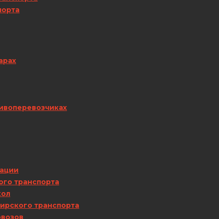
порта
арах
ливоперевозчиках
сации
ого транспорта
кол
ирского транспорта
овозов