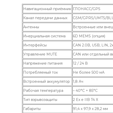
Навигационный приёмник
ГЛОНАСС/GPS
Канал передачи данных
GSM/GPRS/UMTS/BL
Антенны
Встроенные или вне
Инерциальная система
6D MEMS (опция)
Интерфейсы
CAN 2.0B, USB, LIN, 2
Управление MUTE
CAN или отдельный в
Напряжение питания
12 / 24 В
Потребляемый ток
Не более 500 мА
Встроенный аккумулятор
1,8 Ач
Рабочая температура
– 40°С + 85°С
Тип взрывозащиты
2 Ex e IIB T4 X
Габариты
91,4 х 97,9 x 28,2 мм